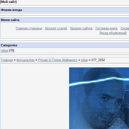
[
Мой сайт
]
Форма входа
Меню сайта
Главная страница
Каталог статей
Каталог сайтов
Гостевая книга
Онла
Доска объявлений
Categories
обои
[70]
Главная
»
Фотоальбом
»
Private X-Treme Wallpapers
»
обои
» 177_1152