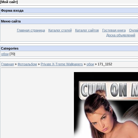
[
Мой сайт
]
Форма входа
Меню сайта
Главная страница
Каталог статей
Каталог сайтов
Гостевая книга
Онла
Доска объявлений
Categories
обои
[70]
Главная
»
Фотоальбом
»
Private X-Treme Wallpapers
»
обои
» 171_1152