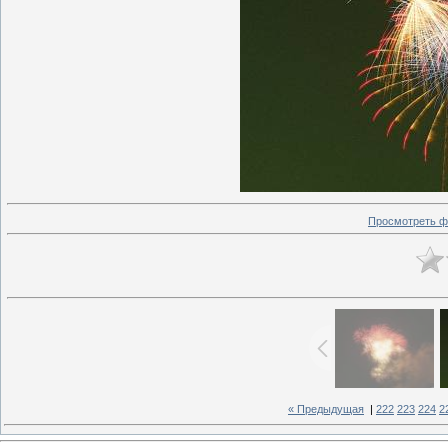
Просмотреть ф
« Предыдущая
|
222
223
224
2