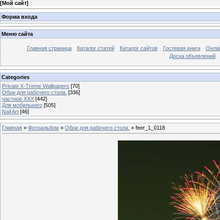
[
Мой сайт
]
Форма входа
Меню сайта
Главная страница
Каталог статей
Каталог сайтов
Гостевая книга
Онла
Доска объявлений
Categories
Private X-Treme Wallpapers
[70]
Обои для рабочего стола.
[336]
частное ХХХ
[442]
Для мобильного
[505]
Nail Art
[46]
Главная
»
Фотоальбом
»
Обои для рабочего стола.
» feer_1_0118