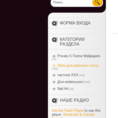
ФОРМА ВХОДА
КАТЕГОРИИ
РАЗДЕЛА
Private X-Treme Wallpapers
[70]
Обои для рабочего стола.
[336]
частное ХХХ
[442]
Для мобильного
[505]
Nail Art
[46]
НАШЕ РАДИО
Get the Flash Player
to see this
player.
Shoutcast & Icecast