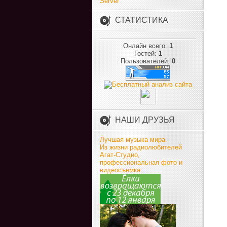
Server
СТАТИСТИКА
Онлайн всего:
1
Гостей:
1
Пользователей:
0
НАШИ ДРУЗЬЯ
Лучшая музыка мира.
Из жизни радиолюбителей
Агат-Студио,
профессиональная фото и
видеосъемка.