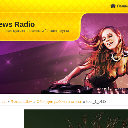
Главн
ews Radio
хорошая музыка по заявкам 24 часа в сутки.
вная
»
Фотоальбом
»
Обои для рабочего стола.
» feer_1_0112