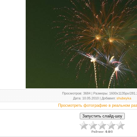
Просмотров
: 3684 |
Размеры
: 1600x1135px/281
Дата
: 10.05.2010 |
Добавил
:
shubeyka
Просмотреть фотографию в реальном ра
Рейтинг
:
0.0
/
0