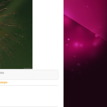
.2Kb
змере