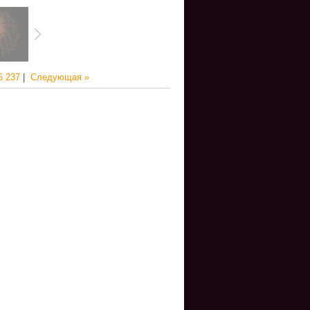
6
237
|
Следующая »