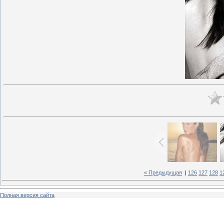
« Предыдущая
|
126
127
128
1
Полная версия сайта