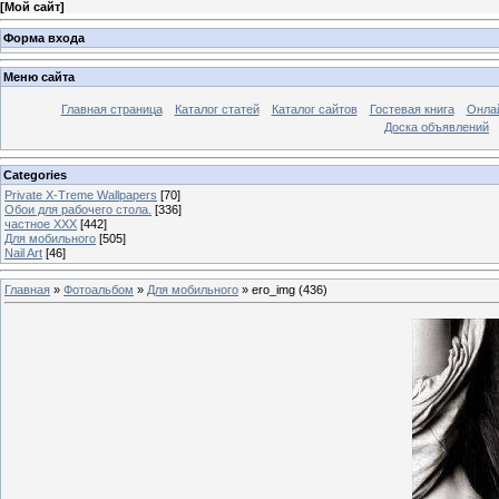
[
Мой сайт
]
Форма входа
Меню сайта
Главная страница
Каталог статей
Каталог сайтов
Гостевая книга
Онла
Доска объявлений
Categories
Private X-Treme Wallpapers
[70]
Обои для рабочего стола.
[336]
частное ХХХ
[442]
Для мобильного
[505]
Nail Art
[46]
Главная
»
Фотоальбом
»
Для мобильного
» ero_img (436)