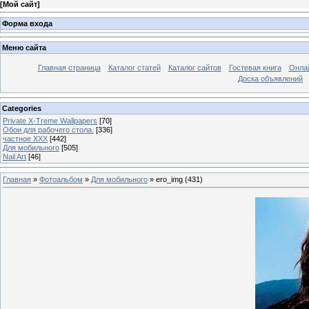
[
Мой сайт
]
Форма входа
Меню сайта
Главная страница
Каталог статей
Каталог сайтов
Гостевая книга
Онла
Доска объявлений
Categories
Private X-Treme Wallpapers
[70]
Обои для рабочего стола.
[336]
частное ХХХ
[442]
Для мобильного
[505]
Nail Art
[46]
Главная
»
Фотоальбом
»
Для мобильного
» ero_img (431)