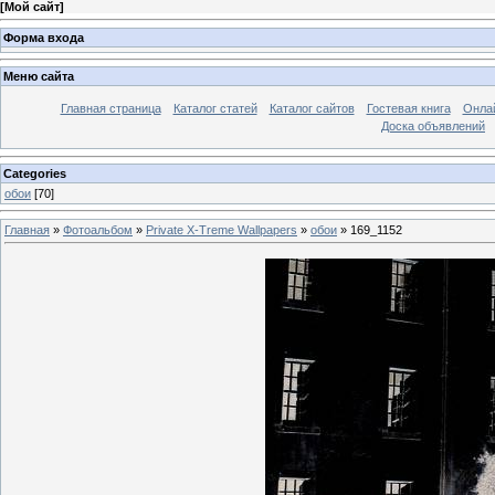
[
Мой сайт
]
Форма входа
Меню сайта
Главная страница
Каталог статей
Каталог сайтов
Гостевая книга
Онла
Доска объявлений
Categories
обои
[70]
Главная
»
Фотоальбом
»
Private X-Treme Wallpapers
»
обои
» 169_1152