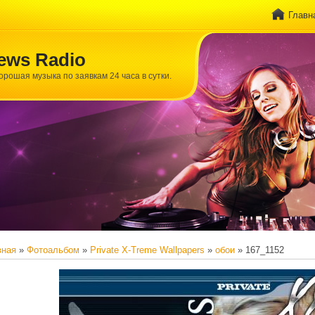
Главн
ews Radio
хорошая музыка по заявкам 24 часа в сутки.
вная
»
Фотоальбом
»
Private X-Treme Wallpapers
»
обои
» 167_1152