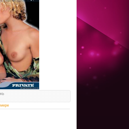
0Kb
змере