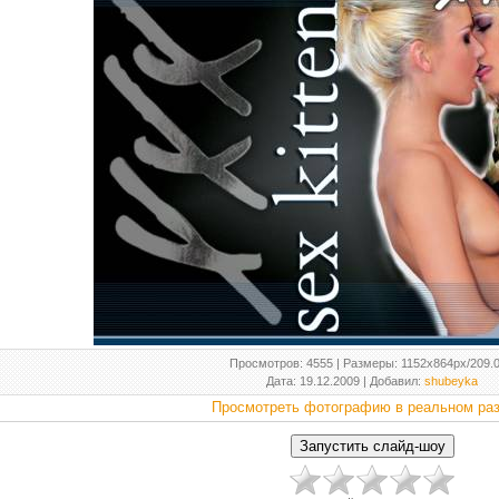
Просмотров
: 4555 |
Размеры
: 1152x864px/209.
Дата
: 19.12.2009 |
Добавил
:
shubeyka
Просмотреть фотографию в реальном ра