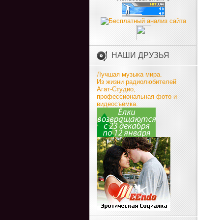
НАШИ ДРУЗЬЯ
Лучшая музыка мира.
Из жизни радиолюбителей
Агат-Студио,
профессиональная фото и
видеосъемка.