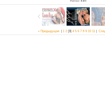
Рейтинг
:
0.0
/
0
« Предыдущая
|
1
2
[
3
]
4
5
6
7
8
9
10
11
|
Сле