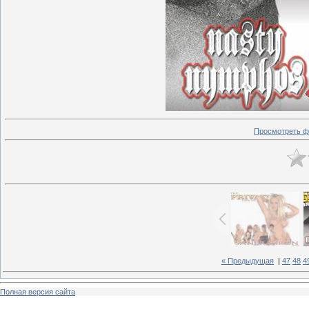
Просмотреть ф
« Предыдущая
|
47
48
4
Полная версия сайта