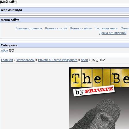
[
Мой сайт
]
Форма входа
Меню сайта
Главная страница
Каталог статей
Каталог сайтов
Гостевая книга
Онла
Доска объявлений
Categories
обои
[70]
Главная
»
Фотоальбом
»
Private X-Treme Wallpapers
»
обои
» 156_1152