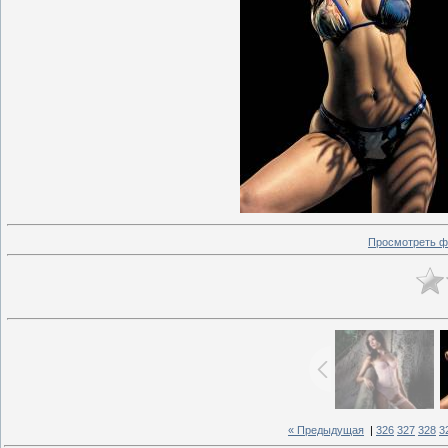
Просмотреть ф
« Предыдущая
|
326
327
328
3