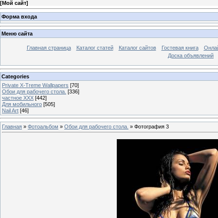
[
Мой сайт
]
Форма входа
Меню сайта
Главная страница
Каталог статей
Каталог сайтов
Гостевая книга
Онла
Доска объявлений
Categories
Private X-Treme Wallpapers
[70]
Обои для рабочего стола.
[336]
частное ХХХ
[442]
Для мобильного
[505]
Nail Art
[46]
Главная
»
Фотоальбом
»
Обои для рабочего стола.
» Фотография 3