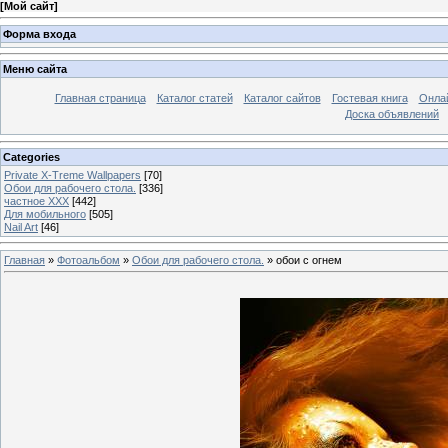
[
Мой сайт
]
Форма входа
Меню сайта
Главная страница
Каталог статей
Каталог сайтов
Гостевая книга
Онла
Доска объявлений
Categories
Private X-Treme Wallpapers
[70]
Обои для рабочего стола.
[336]
частное ХХХ
[442]
Для мобильного
[505]
Nail Art
[46]
Главная
»
Фотоальбом
»
Обои для рабочего стола.
» обои с огнем