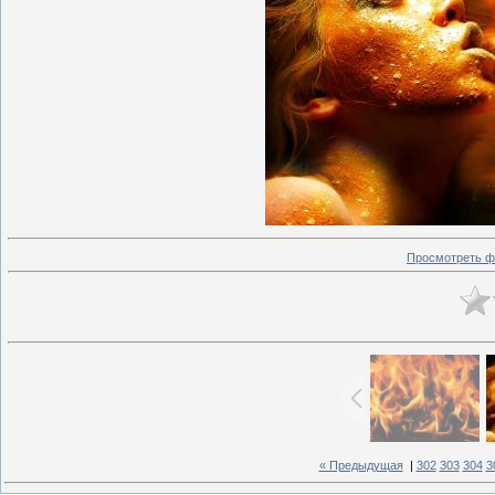
Просмотреть ф
« Предыдущая
|
302
303
304
3