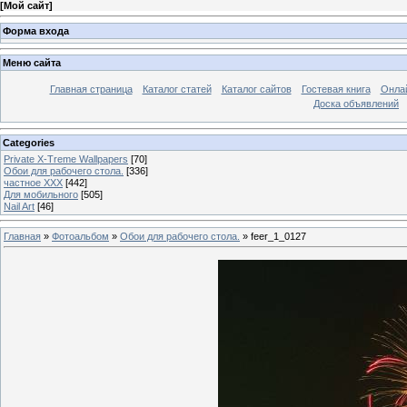
[
Мой сайт
]
Форма входа
Меню сайта
Главная страница
Каталог статей
Каталог сайтов
Гостевая книга
Онла
Доска объявлений
Categories
Private X-Treme Wallpapers
[70]
Обои для рабочего стола.
[336]
частное ХХХ
[442]
Для мобильного
[505]
Nail Art
[46]
Главная
»
Фотоальбом
»
Обои для рабочего стола.
» feer_1_0127