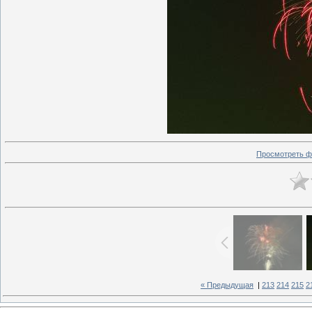
Просмотреть ф
« Предыдущая
|
213
214
215
2