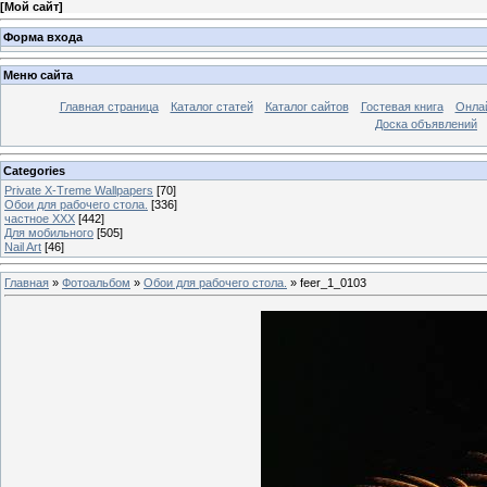
[
Мой сайт
]
Форма входа
Меню сайта
Главная страница
Каталог статей
Каталог сайтов
Гостевая книга
Онла
Доска объявлений
Categories
Private X-Treme Wallpapers
[70]
Обои для рабочего стола.
[336]
частное ХХХ
[442]
Для мобильного
[505]
Nail Art
[46]
Главная
»
Фотоальбом
»
Обои для рабочего стола.
» feer_1_0103