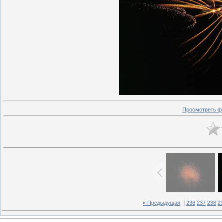
Просмотреть ф
« Предыдущая
|
236
237
238
2