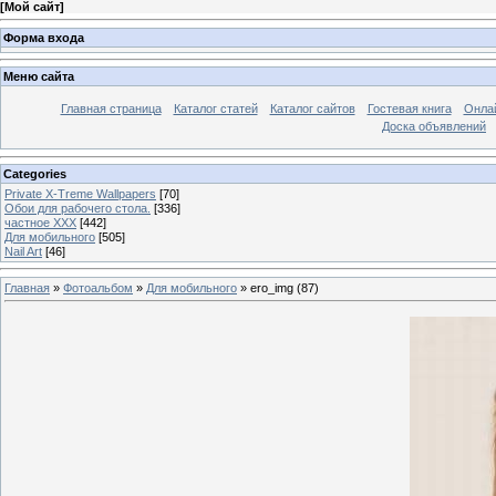
[
Мой сайт
]
Форма входа
Меню сайта
Главная страница
Каталог статей
Каталог сайтов
Гостевая книга
Онла
Доска объявлений
Categories
Private X-Treme Wallpapers
[70]
Обои для рабочего стола.
[336]
частное ХХХ
[442]
Для мобильного
[505]
Nail Art
[46]
Главная
»
Фотоальбом
»
Для мобильного
» ero_img (87)