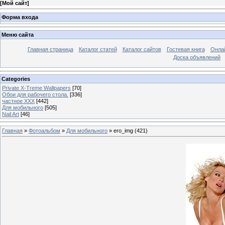
[
Мой сайт
]
Форма входа
Меню сайта
Главная страница
Каталог статей
Каталог сайтов
Гостевая книга
Онла
Доска объявлений
Categories
Private X-Treme Wallpapers
[70]
Обои для рабочего стола.
[336]
частное ХХХ
[442]
Для мобильного
[505]
Nail Art
[46]
Главная
»
Фотоальбом
»
Для мобильного
» ero_img (421)