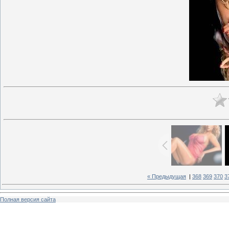
« Предыдущая
|
368
369
370
3
Полная версия сайта