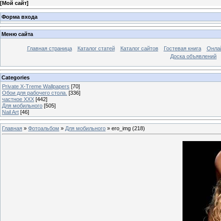
[
Мой сайт
]
Форма входа
Меню сайта
Главная страница
Каталог статей
Каталог сайтов
Гостевая книга
Онла
Доска объявлений
Categories
Private X-Treme Wallpapers
[70]
Обои для рабочего стола.
[336]
частное ХХХ
[442]
Для мобильного
[505]
Nail Art
[46]
Главная
»
Фотоальбом
»
Для мобильного
» ero_img (218)