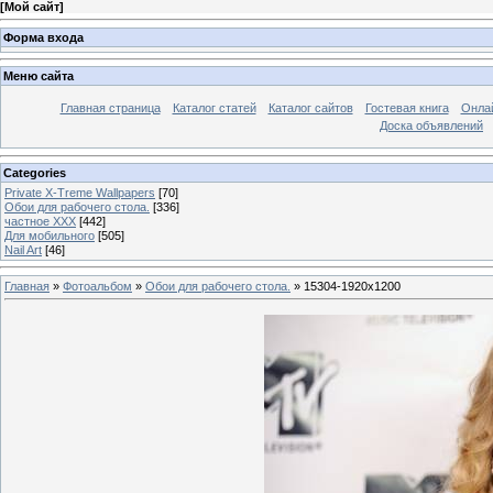
[
Мой сайт
]
Форма входа
Меню сайта
Главная страница
Каталог статей
Каталог сайтов
Гостевая книга
Онла
Доска объявлений
Categories
Private X-Treme Wallpapers
[70]
Обои для рабочего стола.
[336]
частное ХХХ
[442]
Для мобильного
[505]
Nail Art
[46]
Главная
»
Фотоальбом
»
Обои для рабочего стола.
» 15304-1920x1200